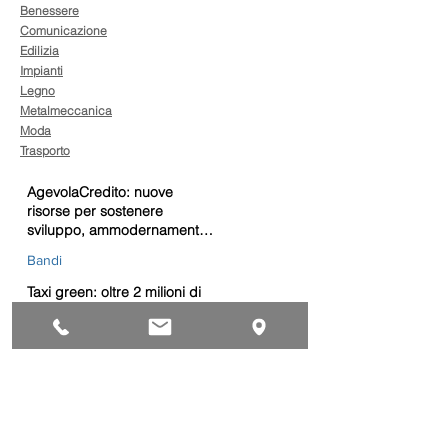
Benessere
Comunicazione
Edilizia
Impianti
Legno
Metalmeccanica
Moda
Trasporto
AgevolaCredito: nuove
risorse per sostenere
sviluppo, ammodernamento
e competitività delle imprese
Bandi
Taxi green: oltre 2 milioni di
euro per il rinnovo dei veicoli
Bandi
Caro gasolio, 322 milioni per
le imprese di trasporto:
guida operativa alla