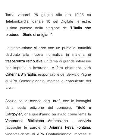
Torna venerdì 26 giugno alle ore 19:25 su 
Telelombardia, canale 10 del Digitale Terrestre, 
l’ultima puntata della stagione de 
“L’Italia che 
produce – Storie di artigiani”
.
La trasmissione si apre con un punto di attualità 
dedicato alla nuova normativa in materia di 
trasparenza retributiva
, un tema di grande interesse 
per imprese e lavoratori. A fare chiarezza sarà 
Caterina Smiraglia
, responsabile del Servizio Paghe 
di APA Confartigianato Imprese e consulente del 
lavoro.
Spazio poi al mondo degli 
orafi
, con le immagini 
della sesta edizione del concorso 
“Belè e 
Gargoyle”
, che quest’anno ha avuto come tema la 
Veneranda Biblioteca Ambrosiana
. Il servizio 
raccoglie le parole di 
Arianna Petra Fontana
, 
vicepresidente di APA Confartigianato Imprese e 