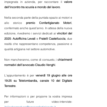
impegnata in azienda, per raccontare il 
valore 
dell’incontro tra scuola e mondo del lavoro
.
Nella seconda parte della puntata spazio ai motori e 
allo storico 
premio Confartigianato Motori
, 
confermato anche quest’anno. In attesa della nuova 
edizione, rivedremo i servizi dedicati ai 
vincitori del 
2025
: 
Autofficina Levati
 e 
Fratelli Castelluccia
, due 
realtà che rappresentano competenza, passione e 
qualità artigiana nel settore automotive.
Non mancheranno, come di consueto, i 
chiarimenti 
normativi dell’avvocato Claudio Venghi
.
L’appuntamento è per
 venerdì 19 giugno alle ore 
19:25 su Telelombardia, canale 10 del Digitale 
Terrestre
.
Per informazioni o per proporre la vostra impresa 
per future video-interviste: 
italiacheproduce@apaconfartigianato.it
.