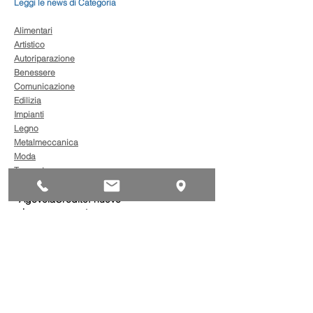
Leggi le news di Categoria
Alimentari
Artistico
Autoriparazione
Benessere
Comunicazione
Edilizia
Impianti
Legno
Metalmeccanica
Moda
Trasporto
AgevolaCredito: nuove
risorse per sostenere
sviluppo, ammodernamento
e competitività delle imprese
Bandi
Taxi green: oltre 2 milioni di
euro per il rinnovo dei veicoli
Bandi