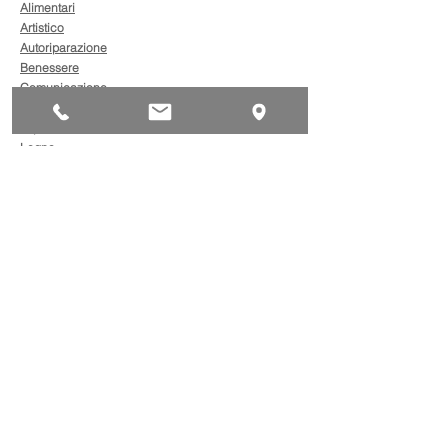
Alimentari
Artistico
Autoriparazione
Benessere
Comunicazione
Edilizia
Impianti
Legno
Metalmeccanica
Moda
Trasporto
AgevolaCredito: nuove
risorse per sostenere
sviluppo, ammodernamento
e competitività delle imprese
Bandi
Taxi green: oltre 2 milioni di
euro per il rinnovo dei veicoli
Bandi