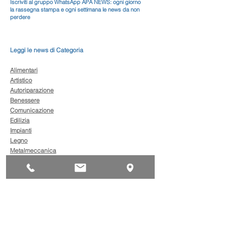
Iscriviti al gruppo WhatsApp APA NEWS: ogni giorno
la rassegna stampa e ogni settimana le news da non
perdere
Leggi le news di Categoria
Alimentari
Artistico
Autoriparazione
Benessere
Comunicazione
Edilizia
Impianti
Legno
Metalmeccanica
Moda
Trasporto
AgevolaCredito: nuove
risorse per sostenere
sviluppo, ammodernamento
e competitività delle imprese