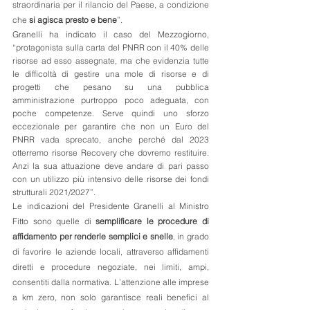
straordinaria per il rilancio del Paese, a condizione 
che
 si agisca presto e bene
”.
Granelli ha indicato il caso del Mezzogiorno, 
“protagonista sulla carta del PNRR con il 40% delle 
risorse ad esso assegnate, ma che evidenzia tutte 
le difficoltà di gestire una mole di risorse e di 
progetti che pesano su una pubblica 
amministrazione purtroppo poco adeguata, con 
poche competenze. Serve quindi uno sforzo 
eccezionale per garantire che non un Euro del 
PNRR vada sprecato, anche perché dal 2023 
otterremo risorse Recovery che dovremo restituire. 
Anzi la sua attuazione deve andare di pari passo 
con un utilizzo più intensivo delle risorse dei fondi 
strutturali 2021/2027”.
Le indicazioni del Presidente Granelli al Ministro 
Fitto sono quelle di 
semplificare le procedure di 
affidamento per renderle semplici e snelle
, in grado 
di favorire le aziende locali, attraverso affidamenti 
diretti e procedure negoziate, nei limiti, ampi, 
consentiti dalla normativa. L’attenzione alle imprese 
a km zero, non solo garantisce reali benefici al 