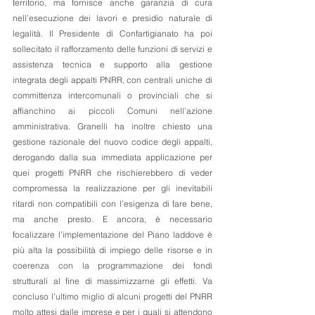
territorio, ma fornisce anche garanzia di cura 
nell’esecuzione dei lavori e presidio naturale di 
legalità. Il Presidente di Confartigianato ha poi 
sollecitato il rafforzamento delle funzioni di servizi e 
assistenza tecnica e supporto alla gestione 
integrata degli appalti PNRR, con centrali uniche di 
committenza intercomunali o provinciali che si 
affianchino ai piccoli Comuni nell’azione 
amministrativa. Granelli ha inoltre chiesto una 
gestione razionale del nuovo codice degli appalti, 
derogando dalla sua immediata applicazione per 
quei progetti PNRR che rischierebbero di veder 
compromessa la realizzazione per gli inevitabili 
ritardi non compatibili con l’esigenza di fare bene, 
ma anche presto. E ancora, è necessario 
focalizzare l’implementazione del Piano laddove è 
più alta la possibilità di impiego delle risorse e in 
coerenza con la programmazione dei fondi 
strutturali al fine di massimizzarne gli effetti. Va 
concluso l’ultimo miglio di alcuni progetti del PNRR 
molto attesi dalle imprese e per i quali si attendono 