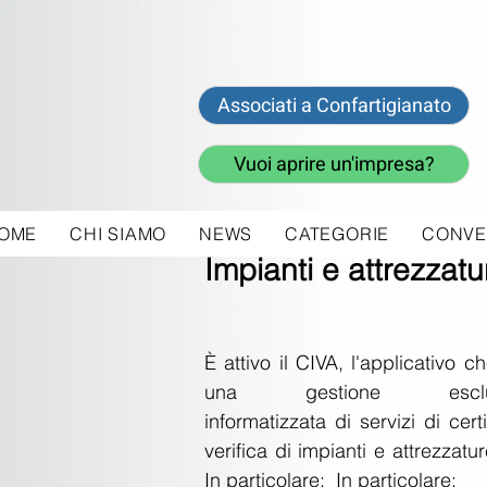
Associati a Confartigianato
Vuoi aprire un'impresa?
OME
CHI SIAMO
NEWS
CATEGORIE
CONVE
10 lug 2019
Impianti e attrezzatur
È attivo il CIVA, l'applicativo c
una gestione esclusi
informatizzata di servizi di certi
verifica di impianti e attrezzatur
In particolare:  In particolare: 