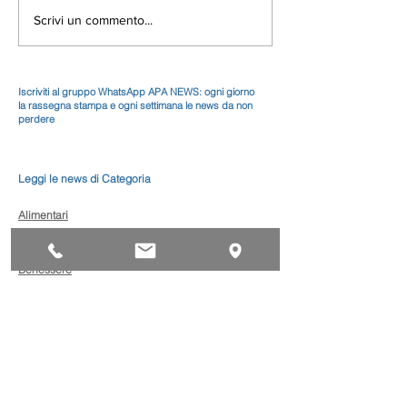
Scrivi un commento...
Iscriviti al gruppo WhatsApp APA NEWS: ogni giorno
la rassegna stampa e ogni settimana le news da non
perdere
Leggi le news di Categoria
Alimentari
Artistico
Autoriparazione
Benessere
Comunicazione
Edilizia
Impianti
Legno
Metalmeccanica
Moda
Trasporto