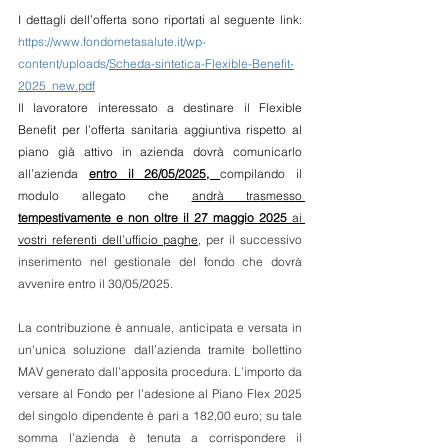
I dettagli dell’offerta sono riportati al seguente link: 
https://www.fondometasalute.it/wp-
content/uploads/
Scheda-sintetica-Flexible-Benefit-
2025_new.pdf
Il lavoratore interessato a destinare il Flexible 
Benefit per l’offerta sanitaria aggiuntiva rispetto al 
piano già attivo in azienda dovrà comunicarlo 
all’azienda 
entro il 26/05/2025, 
compilando il 
modulo allegato che 
andrà trasmesso 
tempestivamente
e non oltre il 27 maggio 2025 
ai 
vostri referenti dell’ufficio paghe
, 
per il successivo 
inserimento nel gestionale del fondo che dovrà 
avvenire entro il 30/05/2025.
La contribuzione è annuale, anticipata e versata in 
un'unica soluzione dall’azienda tramite bollettino 
MAV generato dall’apposita procedura. L’importo da 
versare al Fondo per l’adesione al Piano Flex 2025 
del singolo dipendente è pari a 182,00 euro; su tale 
somma l’azienda è tenuta a corrispondere il 