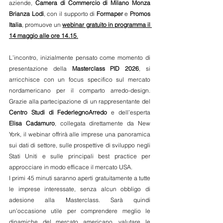
aziende, 
Camera di Commercio di Milano Monza 
Brianza Lodi
, con il supporto di 
Formaper
 e 
Promos 
Italia
, promuove un 
webinar gratuito in programma il 
14 maggio alle ore 14.15
.
L’incontro, inizialmente pensato come momento di 
presentazione della 
Masterclass PID 2026
, si 
arricchisce con un focus specifico sul mercato 
nordamericano per il comparto arredo-design. 
Grazie alla partecipazione di un rappresentante del 
Centro Studi di FederlegnoArredo
 e dell’esperta 
Elisa Cadamuro
, collegata direttamente da New 
York, il webinar offrirà alle imprese una panoramica 
sui dati di settore, sulle prospettive di sviluppo negli 
Stati Uniti e sulle principali best practice per 
approcciare in modo efficace il mercato USA.
I primi 45 minuti saranno aperti gratuitamente a tutte 
le imprese interessate, senza alcun obbligo di 
adesione alla Masterclass. Sarà quindi 
un’occasione utile per comprendere meglio le 
dinamiche del mercato americano, valutare le 