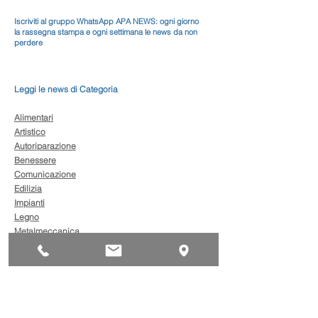
Iscriviti al gruppo WhatsApp APA NEWS: ogni giorno
la rassegna stampa e ogni settimana le news da non
perdere
Leggi le news di Categoria
Alimentari
Artistico
Autoriparazione
Benessere
Comunicazione
Edilizia
Impianti
Legno
Metalmeccanica
Moda
Trasporto
AgevolaCredito: nuove
risorse per sostenere
sviluppo, ammodernamento