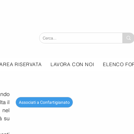
AREA RISERVATA
LAVORA CON NOI
ELENCO FOR
ando 
a il 
Associati a Confartigianato
 nel 
 su 