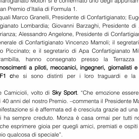
artigianato Motori si è confermato uno degli appuntame
ran Premio d’Italia di Formula 1.
i quali Marco Granelli, Presidente di Confartigianato; Eug
tigianato Lombardia; Giovanni Barzaghi, Presidente di 
ianza; Alessandro Angelone, Presidente di Confartigian
enerale di Confartigianato Vincenzo Mamoli; il segretari
 Piccinato; e il segretario di Apa Confartigianato Mil
mbilla, hanno consegnato presso la Terrazza 
noscimenti a piloti, meccanici, ingegneri, giornalisti e a
 F1 c
he si sono distinti per i loro traguardi e la l
 Camicioli, volto di 
Sky Sport
. “Che emozione essere 
 40 anni del nostro Premio. –commenta il Presidente Ma
ifestazione si è affermata ed è cresciuta grazie ad una 
 ha sempre creduto. Monza è casa ormai per tutti noi
che esprimere gioia per quegli amici, premiati e ospiti 
io qualcosa di speciale”.