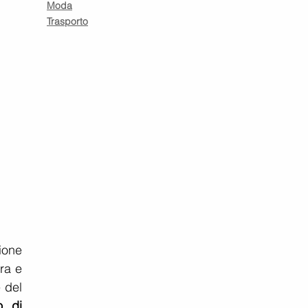
Moda
Trasporto
one 
a e 
propria festa tra amici, imprese, istituzioni ed esperti F1. L’occasione, la presentazione del 
 di 