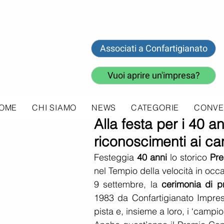
Associati a Confartigianato
Vuoi aprire un'impresa?
OME
CHI SIAMO
NEWS
CATEGORIE
CONVE
12 set 2022
Alla festa per i 40 a
riconoscimenti ai ca
Festeggia 
40 anni
 lo storico 
Pre
nel Tempio della velocità in occa
9 settembre, la 
cerimonia di p
1983 da Confartigianato Imprese
pista e, insieme a loro, i ‘campion