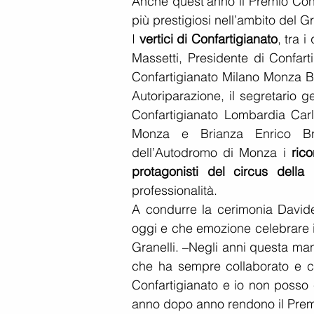
Anche quest’anno il Premio Conf
più prestigiosi nell’ambito del G
I 
vertici di Confartigianato
, tra 
Massetti, Presidente di Confar
Confartigianato Milano Monza Br
Autoriparazione, il segretario g
Confartigianato Lombardia Carlo
Monza e Brianza Enrico Bra
dell’Autodromo di Monza i 
rico
protagonisti del circus della
professionalità.
A condurre la cerimonia Davide
oggi e che emozione celebrare i
Granelli. –Negli anni questa man
che ha sempre collaborato e ci
Confartigianato e io non posso 
anno dopo anno rendono il Prem