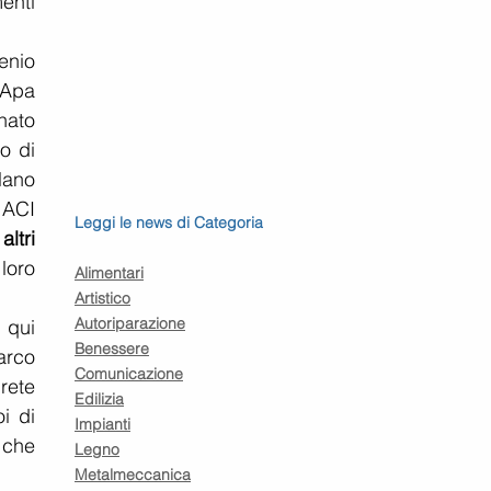
nti 
enio 
Apa 
ato 
o di 
ano 
ACI 
Leggi le news di Categoria
ltri 
oro 
Alimentari
Artistico
Autoriparazione
qui 
Benessere
rco 
Comunicazione
rete 
Edilizia
 di 
Impianti
che 
Legno
Metalmeccanica