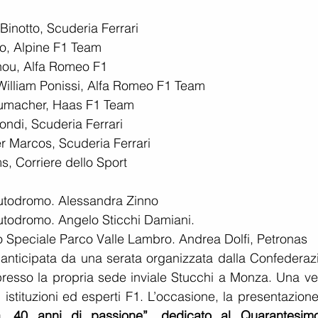
Binotto, Scuderia Ferrari
so, Alpine F1 Team
hou, Alfa Romeo F1
William Ponissi, Alfa Romeo F1 Team
humacher, Haas F1 Team
ondi, Scuderia Ferrari
er Marcos, Scuderia Ferrari
s, Corriere dello Sport
Autodromo. Alessandra Zinno
utodromo. Angelo Sticchi Damiani.
 Speciale Parco Valle Lambro. Andrea Dolfi, Petronas
anticipata da una serata organizzata dalla Confederazi
presso la propria sede inviale Stucchi a Monza. Una ver
da, 40 anni di passione”, dedicato al Quarantesimo