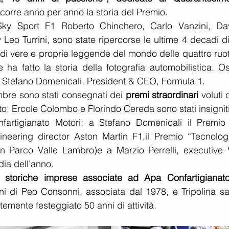
rcorre anno per anno la storia del Premio.
Sky Sport F1 Roberto Chinchero, Carlo Vanzini, Dav
Leo Turrini, sono state ripercorse le ultime 4 decadi di
di vere e proprie leggende del mondo delle quattro ruote
ha fatto la storia della fotografia automobilistica. Osp
o Stefano Domenicali, President & CEO, Formula 1.
embre sono stati consegnati dei 
premi straordinari
 voluti d
ato: Ercole Colombo e Florindo Cereda sono stati insigniti
artigianato Motori; a Stefano Domenicali il Premio a
ineering director Aston Martin F1,il Premio “Tecnologi
n Parco Valle Lambro)e a Marzio Perrelli, executive V
dia dell’anno.
e 
storiche imprese associate ad Apa Confartigianat
i di Peo Consonni, associata dal 1978, e Tripolina sas
mente festeggiato 50 anni di attività.