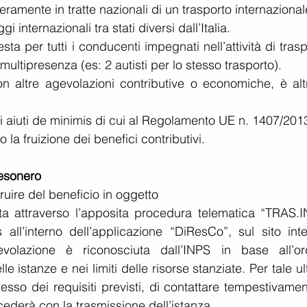
eramente in tratte nazionali di un trasporto internazional
 internazionali tra stati diversi dall’Italia.
ta per tutti i conducenti impegnati nell’attività di trasp
multipresenza (es: 2 autisti per lo stesso trasporto).
 altre agevolazioni contributive o economiche, è altre
gli aiuti de minimis di cui al Regolamento UE n. 1407/201
o la fruizione dei benefici contributivi.
’esonero
fruire del beneficio in oggetto
ta attraverso l’apposita procedura telematica “TRAS.INT
all’interno dell’applicazione “DiResCo”, sul sito inter
volazione è riconosciuta dall’INPS in base all’ord
 istanze e nei limiti delle risorse stanziate. Per tale ul
sso dei requisiti previsti, di contattare tempestivament
ederà con la trasmissione dell’istanza.