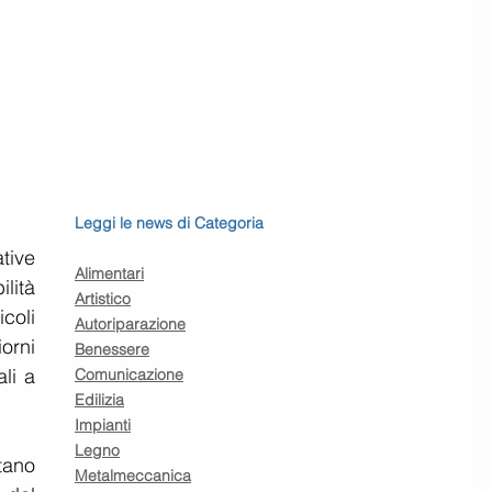
Leggi le news di Categoria
ive 
Alimentari
lità 
Artistico
oli 
Autoriparazione
rni 
Benessere
li a 
Comunicazione
Edilizia
Impianti
Legno
ano 
Metalmeccanica