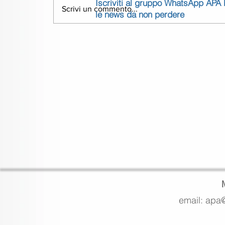
Iscriviti al gruppo WhatsApp APA
Scrivi un commento...
le news da non perdere
email: apa@