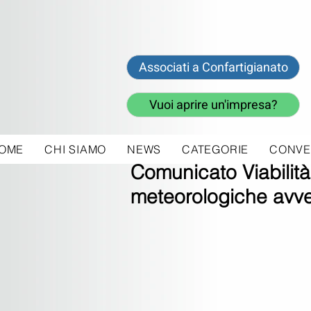
Associati a Confartigianato
Vuoi aprire un'impresa?
OME
CHI SIAMO
NEWS
CATEGORIE
CONVE
14 feb 2018
Comunicato Viabilità 
meteorologiche avve