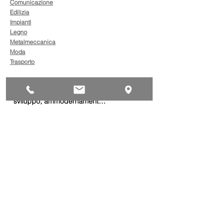
Comunicazione
Edilizia
Impianti
Legno
Metalmeccanica
Moda
Trasporto
AgevolaCredito: nuove
risorse per sostenere
sviluppo, ammodernamento
e competitività delle imprese
Bandi
Taxi green: oltre 2 milioni di
euro per il rinnovo dei veicoli
Bandi
Caro gasolio, 322 milioni per
le imprese di trasporto:
guida operativa alla
presentazione della
Trasporti
domanda