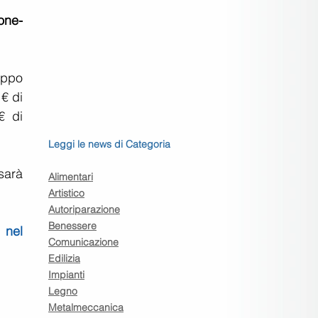
ne- 
ppo 
€ di 
 di 
Leggi le news di Categoria
arà 
Alimentari
Artistico
Autoriparazione
Benessere
 nel 
Comunicazione
Edilizia
Impianti
Legno
Metalmeccanica