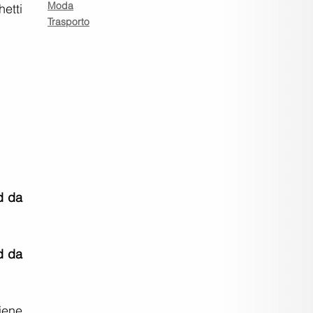
Moda
tti 
Trasporto
 da 
 da 
iene 