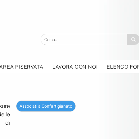
AREA RISERVATA
LAVORA CON NOI
ELENCO FOR
ure 
Associati a Confartigianato
elle 
di 