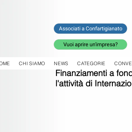
Associati a Confartigianato
Vuoi aprire un'impresa?
OME
CHI SIAMO
NEWS
CATEGORIE
CONVE
5 ott 2017
Finanziamenti a fond
l'attività di Interna