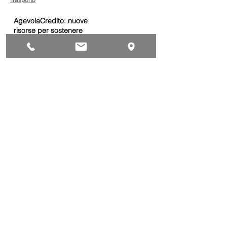
AgevolaCredito: nuove
risorse per sostenere
sviluppo, ammodernamento
e competitività delle imprese
Bandi
Taxi green: oltre 2 milioni di
euro per il rinnovo dei veicoli
Bandi
Caro gasolio, 322 milioni per
le imprese di trasporto:
guida operativa alla
presentazione della
Trasporti
domanda
Bonus gasolio 2026: giovedì
30 luglio webinar nazionale
per le imprese
dell’autotrasporto
Trasporti
Chiusura estiva dal 10 al 28