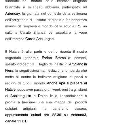
succede nel mondo delle imprese artigiane 
brianzole e milanesi: abbiamo partecipato ad 
Azienday
, la giornata nel contesto della settimana 
dell’artigianato di Lissone dedicata a far incontrare 
mondo dell’impresa e mondo della scuola. Poi un 
salto a Carate Brianza per ascoltare la voce 
dell’impresa 
Casati Arte Legno. 
Il Natale è alle porte e ce lo ricorda il nostro 
segretario generale 
Enrico Brambilla
: domani, 
sabato 2 dicembre, il taglio del nastro di 
Artigiano in 
Fiera, 
la seguitissima manifestazione lombarda che 
mette al centro le bellezze artigiane di paesi e 
regioni da tutto il mondo. 
Anche Apa si prepara al 
Natale
: dopo aver passato un week-end tra gli stand 
di 
Abbiategusto
 e 
Dolce Italia
 l’associazione è 
pronta a lanciare una sua mappa dei prodotti 
dolciari artigiani: ne parleremo stasera, 
appuntamento quindi ore 22.30 su Antenna3, 
canale 11 DT.